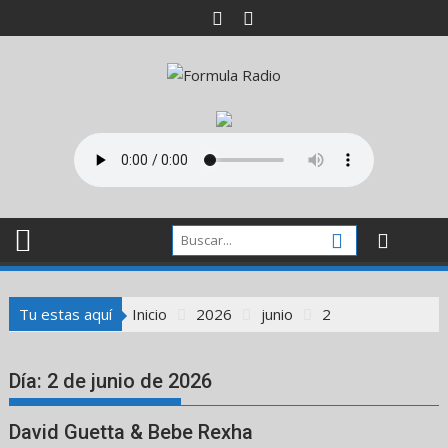
Saltar
al
contenido
Tu estas aquí
Inicio
2026
junio
2
Día:
2 de junio de 2026
David Guetta & Bebe Rexha