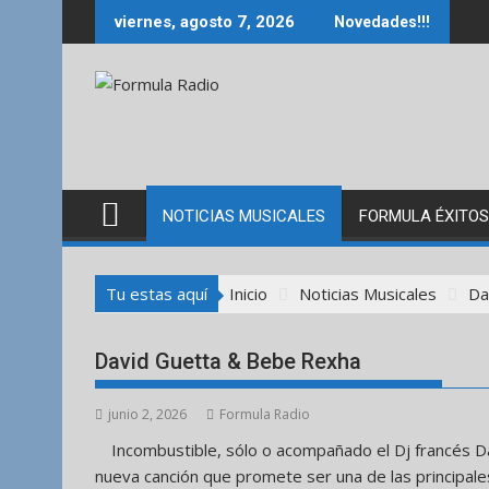
Saltar
viernes, agosto 7, 2026
Novedades!!!
al
contenido
NOTICIAS MUSICALES
FORMULA ÉXITOS
Tu estas aquí
Inicio
Noticias Musicales
Da
David Guetta & Bebe Rexha
junio 2, 2026
Formula Radio
Incombustible, sólo o acompañado el Dj francés D
nueva canción que promete ser una de las principal