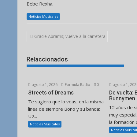
Bebe Rexha.
Noticias Musicales
Navegación
Gracie Abrams; vuelve a la carretera
de
entradas
Relaccionados
agosto 1, 2026
Formula Radio
0
agosto 1, 202
Streets of Dreams
De vuelta:
Bunnymen
Te sugiero que lo veas, en la misma
12 años de s
línea de siempre Bono y su banda;
muy especial
U2...
la formación d
Noticias Musicales
Noticias Musica