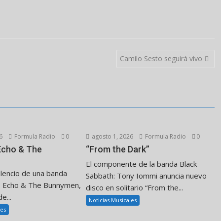
Camilo Sesto seguirá vivo
6
Formula Radio
0
agosto 1, 2026
Formula Radio
0
 Echo & The
“From the Dark”
El componente de la banda Black
ilencio de una banda
Sabbath: Tony Iommi anuncia nuevo
. Echo & The Bunnymen,
disco en solitario “From the...
e...
Noticias Musicales
les