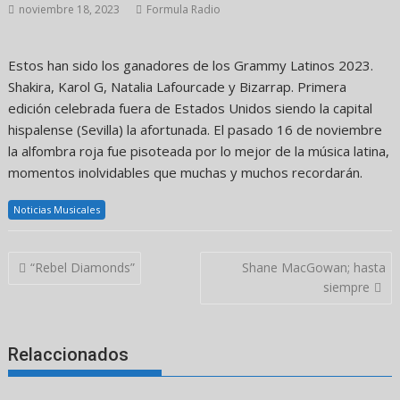
noviembre 18, 2023
Formula Radio
Estos han sido los ganadores de los Grammy Latinos 2023.
Shakira, Karol G, Natalia Lafourcade y Bizarrap. Primera
edición celebrada fuera de Estados Unidos siendo la capital
hispalense (Sevilla) la afortunada. El pasado 16 de noviembre
la alfombra roja fue pisoteada por lo mejor de la música latina,
momentos inolvidables que muchas y muchos recordarán.
Noticias Musicales
Navegación
“Rebel Diamonds”
Shane MacGowan; hasta
de
siempre
entradas
Relaccionados