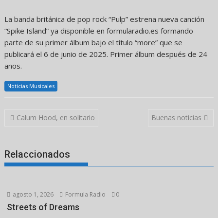
La banda británica de pop rock “Pulp” estrena nueva canción
“Spike Island” ya disponible en formularadio.es formando
parte de su primer álbum bajo el título “more” que se
publicará el 6 de junio de 2025. Primer álbum después de 24
años.
Noticias Musicales
Navegación
Calum Hood, en solitario
Buenas noticias
de
entradas
Relaccionados
agosto 1, 2026
Formula Radio
0
Streets of Dreams