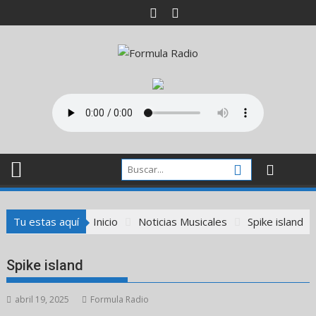
Saltar
al
contenido
Tu estas aquí
Inicio
Noticias Musicales
Spike island
Spike island
abril 19, 2025
Formula Radio