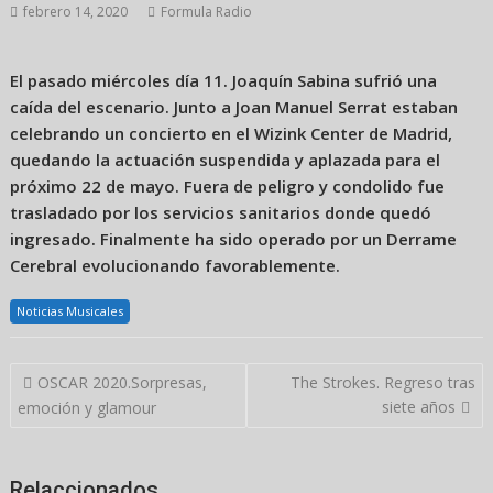
febrero 14, 2020
Formula Radio
El pasado miércoles día 11. Joaquín Sabina sufrió una
caída del escenario. Junto a Joan Manuel Serrat estaban
celebrando un concierto en el Wizink Center de Madrid,
quedando la actuación suspendida y aplazada para el
próximo 22 de mayo. Fuera de peligro y condolido fue
trasladado por los servicios sanitarios donde quedó
ingresado. Finalmente ha sido operado por un Derrame
Cerebral evolucionando favorablemente.
Noticias Musicales
Navegación
OSCAR 2020.Sorpresas,
The Strokes. Regreso tras
de
siete años
emoción y glamour
entradas
Relaccionados