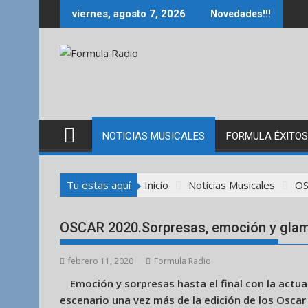
Saltar
viernes, agosto 7, 2026
Novedades!!!
al
contenido
NOTICIAS MUSICALES
FORMULA ÉXITOS
Tu estas aquí
Inicio
Noticias Musicales
OS
OSCAR 2020.Sorpresas, emoción y gla
febrero 11, 2020
Formula Radio
Emoción y sorpresas hasta el final con la actu
escenario una vez más de la edición de los Oscar