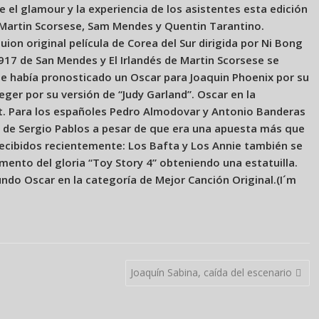
 el glamour y la experiencia de los asistentes esta edición
 Martin Scorsese, Sam Mendes y Quentin Tarantino.
ion original película de Corea del Sur dirigida por Ni Bong
1917 de San Mendes y El Irlandés de Martin Scorsese se
 se había pronosticado un Oscar para Joaquin Phoenix por su
eger por su versión de “Judy Garland”. Oscar en la
tt. Para los españoles Pedro Almodovar y Antonio Banderas
” de Sergio Pablos a pesar de que era una apuesta más que
recibidos recientemente: Los Bafta y Los Annie también se
mento del gloria “Toy Story 4” obteniendo una estatuilla.
undo Oscar en la categoría de Mejor Canción Original.(I´m
Joaquín Sabina, caída del escenario