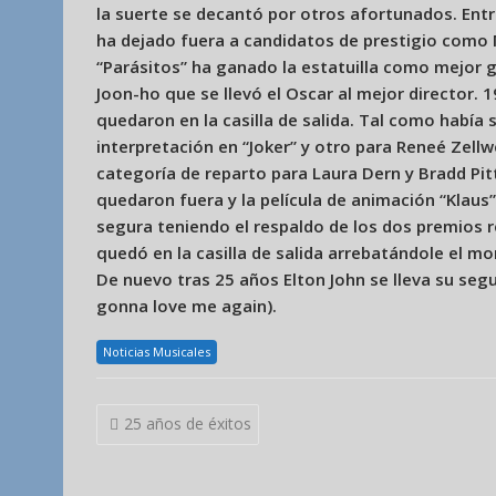
la suerte se decantó por otros afortunados. Entre
ha dejado fuera a candidatos de prestigio como
“Parásitos” ha ganado la estatuilla como mejor gu
Joon-ho que se llevó el Oscar al mejor director. 
quedaron en la casilla de salida. Tal como había
interpretación en “Joker” y otro para Reneé Zellw
categoría de reparto para Laura Dern y Bradd Pi
quedaron fuera y la película de animación “Klaus
segura teniendo el respaldo de los dos premios 
quedó en la casilla de salida arrebatándole el mo
De nuevo tras 25 años Elton John se lleva su seg
gonna love me again).
Noticias Musicales
Navegación
25 años de éxitos
de
entradas