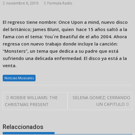
noviembre 6, 2019
Formula Radio
El regreso tiene nombre: Once Upon a mind, nuevo disco
del británico; James Blunt, quien hace 15 años saltó a la
fama con el tema: You´re Beatiful de el año 2004. Ahora
regresa con nuevo trabajo donde incluye la canción:
“Monsters”, un tema que dedica a su padre que está
sufriendo una delicada enfermedad. El disco ya está a la
venta.
Noticias Musicales
Navegación
ROBBIE WILLIAMS: THE
SELENA GOMEZ; CERRANDO
de
UN CAPITULO
CHRISTMAS PRESENT
entradas
Relaccionados