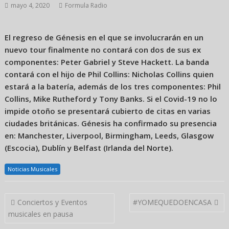
mayo 4, 2020
Formula Radio
El regreso de Génesis en el que se involucrarán en un
nuevo tour finalmente no contará con dos de sus ex
componentes: Peter Gabriel y Steve Hackett. La banda
contará con el hijo de Phil Collins: Nicholas Collins quien
estará a la batería, además de los tres componentes: Phil
Collins, Mike Rutheford y Tony Banks. Si el Covid-19 no lo
impide otoño se presentará cubierto de citas en varias
ciudades británicas. Génesis ha confirmado su presencia
en: Manchester, Liverpool, Birmingham, Leeds, Glasgow
(Escocia), Dublín y Belfast (Irlanda del Norte).
Noticias Musicales
Navegación
Conciertos y Eventos
#YOMEQUEDOENCASA
de
musicales en pausa
entradas