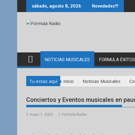
Saltar
sábado, agosto 8, 2026
Novedades!!!
al
contenido
NOTICIAS MUSICALES
FORMULA ÉXITOS
Tu estas aquí
Inicio
Noticias Musicales
Co
Conciertos y Eventos musicales en pau
mayo 1, 2020
Formula Radio