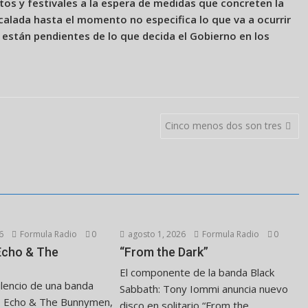
tos y festivales a la espera de medidas que concreten la
calada hasta el momento no especifica lo que va a ocurrir
 están pendientes de lo que decida el Gobierno en los
Cinco menos dos son tres
6
Formula Radio
0
agosto 1, 2026
Formula Radio
0
 Echo & The
“From the Dark”
El componente de la banda Black
ilencio de una banda
Sabbath: Tony Iommi anuncia nuevo
. Echo & The Bunnymen,
disco en solitario “From the...