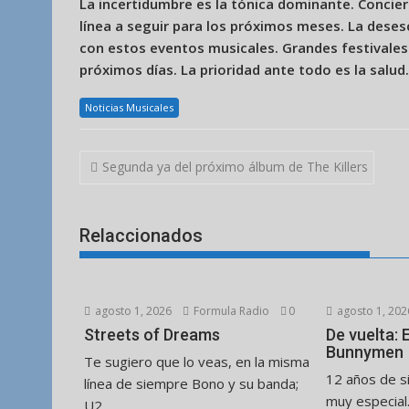
La incertidumbre es la tónica dominante. Concier
línea a seguir para los próximos meses. La deses
con estos eventos musicales. Grandes festivales
próximos días. La prioridad ante todo es la salud.
Noticias Musicales
Navegación
Segunda ya del próximo álbum de The Killers
de
entradas
Relaccionados
agosto 1, 2026
Formula Radio
0
agosto 1, 202
Streets of Dreams
De vuelta:
Bunnymen
Te sugiero que lo veas, en la misma
12 años de s
línea de siempre Bono y su banda;
muy especial
U2...