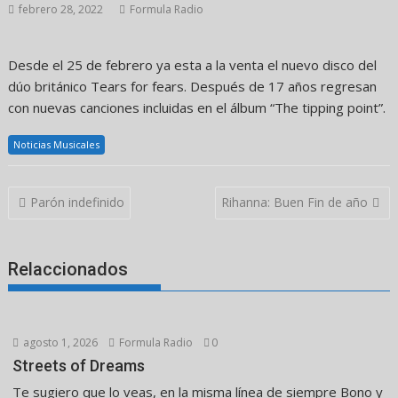
febrero 28, 2022
Formula Radio
Desde el 25 de febrero ya esta a la venta el nuevo disco del
dúo británico Tears for fears. Después de 17 años regresan
con nuevas canciones incluidas en el álbum “The tipping point”.
Noticias Musicales
Navegación
Parón indefinido
Rihanna: Buen Fin de año
de
entradas
Relaccionados
agosto 1, 2026
Formula Radio
0
Streets of Dreams
Te sugiero que lo veas, en la misma línea de siempre Bono y