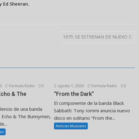
 Ed Sheeran.
1975: SE ESTRENAN DE NUEVO
6
Formula Radio
0
agosto 1, 2026
Formula Radio
0
 Echo & The
“From the Dark”
El componente de la banda Black
ilencio de una banda
Sabbath: Tony Iommi anuncia nuevo
. Echo & The Bunnymen,
disco en solitario “From the...
e...
Noticias Musicales
les