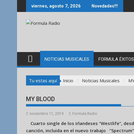
Saltar
viernes, agosto 7, 2026
Novedades!!!
al
contenido
NOTICIAS MUSICALES
FORMULA ÉXITOS
Tu estas aquí
Inicio
Noticias Musicales
M
MY BLOOD
noviembre 11, 2019
Formula Radio
Cuarto single de los irlandeses “Westlife”, de
canción, incluida en el nuevo trabajo ”Spectrum” 