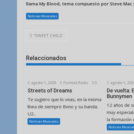
llama My Blood, tema compuesto por Steve Mac y
Noticias Musicales
Navegación
“SWEET CHILD¨
de
entradas
Relaccionados
agosto 1, 2026
Formula Radio
0
agosto 1, 202
Streets of Dreams
De vuelta:
Bunnymen
Te sugiero que lo veas, en la misma
12 años de s
línea de siempre Bono y su banda;
muy especial
U2...
la formación d
Noticias Musicales
Noticias Musica