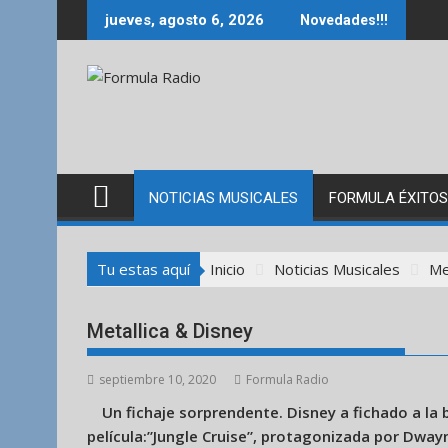
Saltar
jueves, agosto 6, 2026
Novedades!!!
al
contenido
NOTICIAS MUSICALES
FORMULA ÉXITOS
Tu estas aquí
Inicio
Noticias Musicales
Me
Metallica & Disney
septiembre 10, 2020
Formula Radio
Un fichaje sorprendente. Disney a fichado a la
película:”Jungle Cruise”, protagonizada por Dwayn