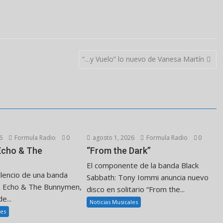
“…y Vuelo” lo nuevo de Vanesa Martín
6
Formula Radio
0
agosto 1, 2026
Formula Radio
0
 Echo & The
“From the Dark”
El componente de la banda Black
ilencio de una banda
Sabbath: Tony Iommi anuncia nuevo
. Echo & The Bunnymen,
disco en solitario “From the...
e...
Noticias Musicales
les