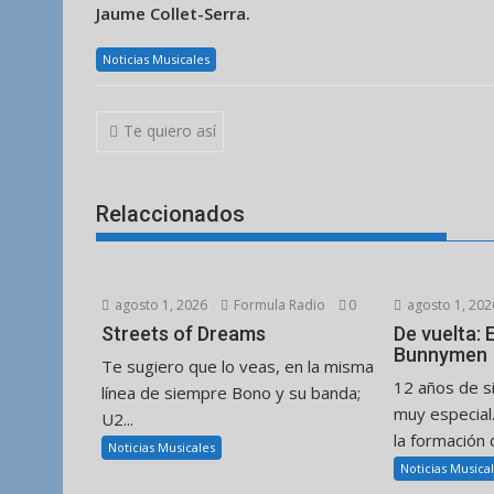
Jaume Collet-Serra.
Noticias Musicales
Navegación
Te quiero así
de
entradas
Relaccionados
agosto 1, 2026
Formula Radio
0
agosto 1, 202
Streets of Dreams
De vuelta:
Bunnymen
Te sugiero que lo veas, en la misma
12 años de s
línea de siempre Bono y su banda;
muy especial
U2...
la formación d
Noticias Musicales
Noticias Musica