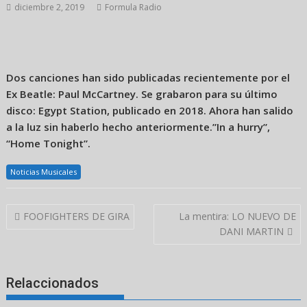
diciembre 2, 2019
Formula Radio
Dos canciones han sido publicadas recientemente por el
Ex Beatle: Paul McCartney. Se grabaron para su último
disco: Egypt Station, publicado en 2018. Ahora han salido
a la luz sin haberlo hecho anteriormente.”In a hurry”,
“Home Tonight”.
Noticias Musicales
Navegación
FOOFIGHTERS DE GIRA
La mentira: LO NUEVO DE
de
DANI MARTIN
entradas
Relaccionados