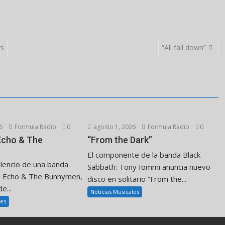
ys
“All fall down”
6
Formula Radio
0
agosto 1, 2026
Formula Radio
0
 Echo & The
“From the Dark”
El componente de la banda Black
ilencio de una banda
Sabbath: Tony Iommi anuncia nuevo
. Echo & The Bunnymen,
disco en solitario “From the...
e...
Noticias Musicales
les