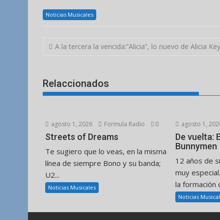
Noticias Musicales
Navegación
A la tercera la vencida:”Alicia”, lo nuevo de Alicia Ke
de
entradas
Relaccionados
agosto 1, 2026
Formula Radio
0
agosto 1, 202
Streets of Dreams
De vuelta:
Bunnymen
Te sugiero que lo veas, en la misma
12 años de s
línea de siempre Bono y su banda;
muy especial
U2...
la formación d
Noticias Musicales
Noticias Musica