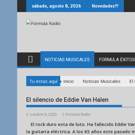
Saltar
sábado, agosto 8, 2026
Novedades!!!
al
contenido
NOTICIAS MUSICALES
FORMULA ÉXITOS
Tu estas aquí
Inicio
Noticias Musicales
El
El silencio de Eddie Van Halen
octubre 9, 2020
Formula Radio
El rock duro esta de luto. Ha fallecido Eddie 
la guitarra eléctrica. A los 65 años este pasado 