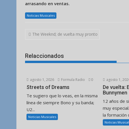
arrasando en ventas.
Noticias Musicales
Navegación
The Weeknd; de vuelta muy pronto
de
entradas
Relaccionados
agosto 1, 2026
Formula Radio
0
agosto 1, 202
Streets of Dreams
De vuelta:
Bunnymen
Te sugiero que lo veas, en la misma
12 años de s
línea de siempre Bono y su banda;
muy especial
U2...
la formación d
Noticias Musicales
Noticias Musica