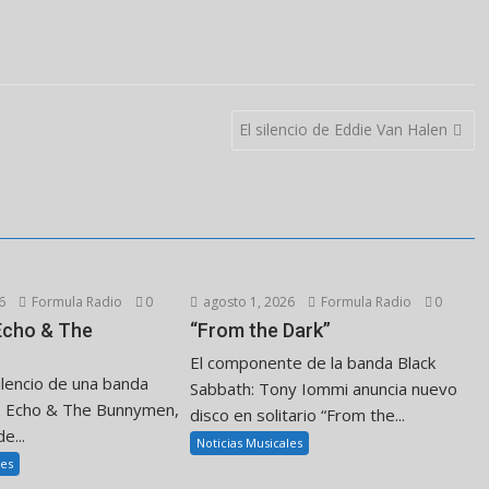
El silencio de Eddie Van Halen
6
Formula Radio
0
agosto 1, 2026
Formula Radio
0
 Echo & The
“From the Dark”
El componente de la banda Black
ilencio de una banda
Sabbath: Tony Iommi anuncia nuevo
. Echo & The Bunnymen,
disco en solitario “From the...
e...
Noticias Musicales
les