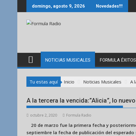
Saltar
domingo, agosto 9, 2026
Novedades!!!
al
contenido
NOTICIAS MUSICALES
FORMULA ÉXITOS
Tu estas aquí
Inicio
Noticias Musicales
A l
A la tercera la vencida:”Alicia”, lo nuev
octubre 2, 2020
Formula Radio
20 de marzo fue la primera fecha y posteriorm
septiembre la fecha de publicación del esperado s