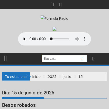
Saltar
al
contenido
Tu estas aquí
Inicio
2025
junio
15
Día:
15 de junio de 2025
Besos robados