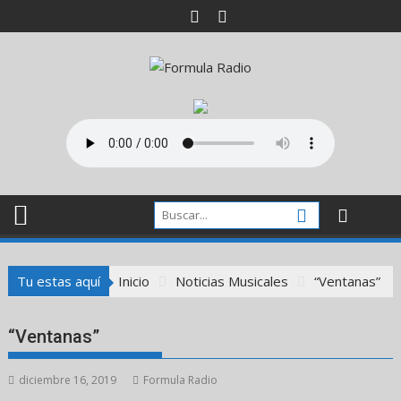
Saltar
al
contenido
Tu estas aquí
Inicio
Noticias Musicales
“Ventanas”
“Ventanas”
diciembre 16, 2019
Formula Radio