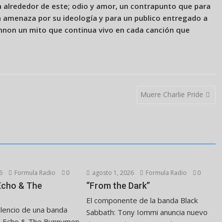
a alrededor de este; odio y amor, un contrapunto que para
amenaza por su ideología y para un publico entregado a
nnon un mito que continua vivo en cada canción que
Muere Charlie Pride
6
Formula Radio
0
agosto 1, 2026
Formula Radio
0
 Echo & The
“From the Dark”
El componente de la banda Black
ilencio de una banda
Sabbath: Tony Iommi anuncia nuevo
. Echo & The Bunnymen,