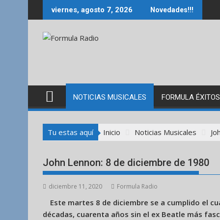
Saltar
viernes, agosto 7, 2026
Novedades!!!
al
contenido
NOTICIAS MUSICALES
FORMULA ÉXITOS
Tu estas aquí
Inicio
Noticias Musicales
Jo
John Lennon: 8 de diciembre de 1980
diciembre 11, 2020
Formula Radio
Este martes 8 de diciembre se a cumplido el cu
décadas, cuarenta años sin el ex Beatle más fasc