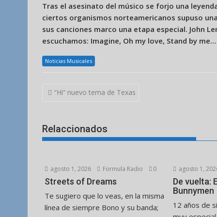
Tras el asesinato del músico se forjo una leyend
ciertos organismos norteamericanos supuso una 
sus canciones marco una etapa especial. John Le
escuchamos: Imagine, Oh my love, Stand by me…
Noticias Musicales
Navegación
“Hi” nuevo tema de Texas
de
entradas
Relaccionados
agosto 1, 2026
Formula Radio
0
agosto 1, 202
Streets of Dreams
De vuelta:
Bunnymen
Te sugiero que lo veas, en la misma
12 años de s
línea de siempre Bono y su banda;
muy especial