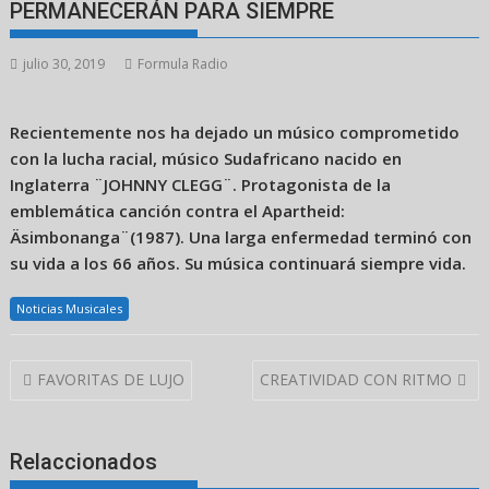
PERMANECERÁN PARA SIEMPRE
julio 30, 2019
Formula Radio
Recientemente nos ha dejado un músico comprometido
con la lucha racial, músico Sudafricano nacido en
Inglaterra ¨JOHNNY CLEGG¨. Protagonista de la
emblemática canción contra el Apartheid:
Äsimbonanga¨(1987). Una larga enfermedad terminó con
su vida a los 66 años. Su música continuará siempre vida.
Noticias Musicales
Navegación
FAVORITAS DE LUJO
CREATIVIDAD CON RITMO
de
entradas
Relaccionados