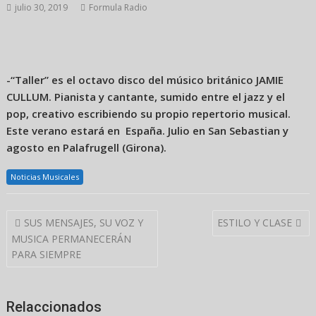
julio 30, 2019
Formula Radio
-“Taller” es el octavo disco del músico británico JAMIE
CULLUM. Pianista y cantante, sumido entre el jazz y el
pop, creativo escribiendo su propio repertorio musical.
Este verano estará en España. Julio en San Sebastian y
agosto en Palafrugell (Girona).
Noticias Musicales
Navegación
SUS MENSAJES, SU VOZ Y
ESTILO Y CLASE
de
MUSICA PERMANECERÁN
entradas
PARA SIEMPRE
Relaccionados