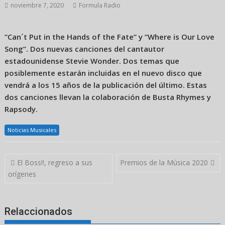
noviembre 7, 2020
Formula Radio
“Can´t Put in the Hands of the Fate” y “Where is Our Love
Song”. Dos nuevas canciones del cantautor
estadounidense Stevie Wonder. Dos temas que
posiblemente estarán incluidas en el nuevo disco que
vendrá a los 15 años de la publicación del último. Estas
dos canciones llevan la colaboración de Busta Rhymes y
Rapsody.
Noticias Musicales
Navegación
El Boss!!, regreso a sus
Premios de la Música 2020
de
orígenes
entradas
Relaccionados