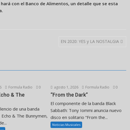
 hará con el Banco de Alimentos, un detalle que se esta
a.
EN 2020: YES y LA NOSTALGIA
6
Formula Radio
0
agosto 1, 2026
Formula Radio
0
 Echo & The
“From the Dark”
El componente de la banda Black
ilencio de una banda
Sabbath: Tony Iommi anuncia nuevo
. Echo & The Bunnymen,
disco en solitario “From the...
e...
Noticias Musicales