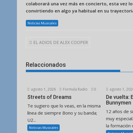
colaborará una vez más en concierto, esta vez lo
convirtiendo en algo ya habitual en su trayectori
Noticias Musicales
Navegación
EL ADIOS DE ALEX COOPER
de
entradas
Relaccionados
agosto 1, 2026
Formula Radio
0
agosto 1, 202
Streets of Dreams
De vuelta:
Bunnymen
Te sugiero que lo veas, en la misma
12 años de s
línea de siempre Bono y su banda;
muy especial
U2...
la formación d
Noticias Musicales