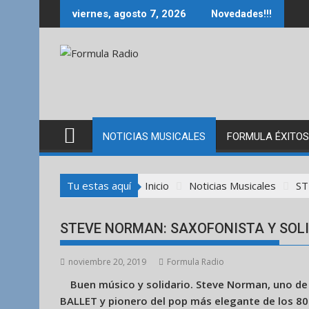
Saltar
viernes, agosto 7, 2026
Novedades!!!
al
contenido
NOTICIAS MUSICALES
FORMULA ÉXITOS
Tu estas aquí
Inicio
Noticias Musicales
ST
STEVE NORMAN: SAXOFONISTA Y SOL
noviembre 20, 2019
Formula Radio
Buen músico y solidario. Steve Norman, uno de
BALLET y pionero del pop más elegante de los 80