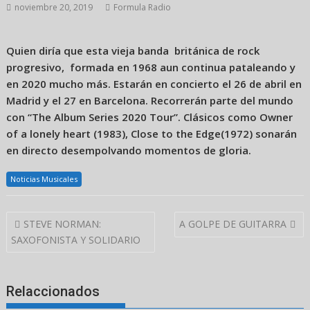
noviembre 20, 2019
Formula Radio
Quien diría que esta vieja banda británica de rock
progresivo, formada en 1968 aun continua pataleando y
en 2020 mucho más. Estarán en concierto el 26 de abril en
Madrid y el 27 en Barcelona. Recorrerán parte del mundo
con “The Album Series 2020 Tour”.
Clásicos como Owner
of a lonely heart (1983), Close to the Edge(1972) sonarán
en directo desempolvando momentos de gloria.
Noticias Musicales
Navegación
STEVE NORMAN:
A GOLPE DE GUITARRA
de
SAXOFONISTA Y SOLIDARIO
entradas
Relaccionados