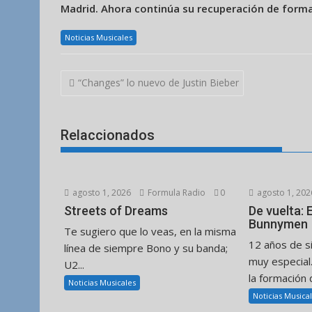
Madrid. Ahora continúa su recuperación de forma
Noticias Musicales
Navegación
“Changes” lo nuevo de Justin Bieber
de
entradas
Relaccionados
agosto 1, 2026
Formula Radio
0
agosto 1, 202
Streets of Dreams
De vuelta:
Bunnymen
Te sugiero que lo veas, en la misma
12 años de s
línea de siempre Bono y su banda;
muy especial
U2...
la formación d
Noticias Musicales
Noticias Musica