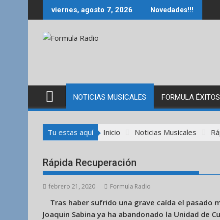
Saltar
viernes, agosto 7, 2026
Novedades!!!
al
contenido
NOTICIAS MUSICALES
FORMULA ÉXITOS
Tu estas aquí
Inicio
Noticias Musicales
Rá
Rápida Recuperación
febrero 21, 2020
Formula Radio
Tras haber sufrido una grave caída el pasado m
Joaquin Sabina ya ha abandonado la Unidad de Cui