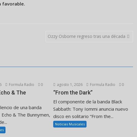
 favorable.
Ozzy Osborne regreso tras una década
6
Formula Radio
0
agosto 1, 2026
Formula Radio
0
 Echo & The
“From the Dark”
El componente de la banda Black
ilencio de una banda
Sabbath: Tony Iommi anuncia nuevo
. Echo & The Bunnymen,
disco en solitario “From the...
e...
Noticias Musicales
les