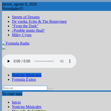
Saltar
jueves, agosto 6, 2026
al
Novedades!!!
contenido
Streets of Dreams
De vuelta: Echo & The Bunnymen
“From the Dark”
¿Posible punto final?
Miley Cyrus
Noticias Musicales
Formula Éxitos
Tu estas aquí
Inicio
Noticias Musicales