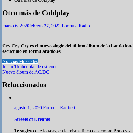
Otra más de Coldplay
Otra más de Coldplay
marzo 6, 2020
febrero 27, 2022
Formula Radio
Cry Cry Cry es el nuevo single del último álbum de la banda londi
escúchalo en formularadio.es
Noticias Musicales
Navegación
Justin Timberlake de estreno
Nuevo álbum de AC/DC
de
entradas
Relaccionados
agosto 1, 2026
Formula Radio
0
Streets of Dreams
Te sugiero que lo veas, en la misma línea de siempre Bono y su