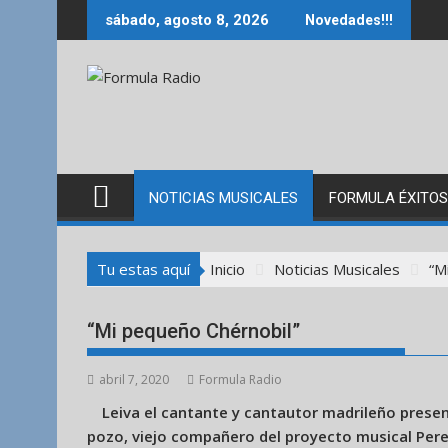
Saltar
sábado, agosto 8, 2026
Novedades!!!
al
contenido
NOTICIAS MUSICALES
FORMULA ÉXITOS
Tu estas aquí
Inicio
Noticias Musicales
“M
“Mi pequeño Chérnobil”
abril 7, 2020
Formula Radio
Leiva el cantante y cantautor madrileño presen
pozo, viejo compañero del proyecto musical Pere