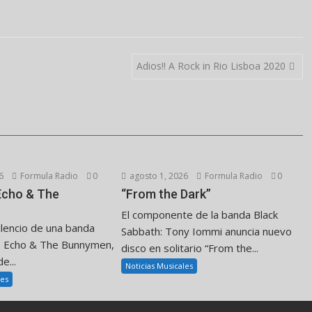
Adios!! A Rock in Rio Lisboa 2020
6
Formula Radio
0
agosto 1, 2026
Formula Radio
0
 Echo & The
“From the Dark”
El componente de la banda Black
ilencio de una banda
Sabbath: Tony Iommi anuncia nuevo
. Echo & The Bunnymen,
disco en solitario “From the...
e...
Noticias Musicales
les