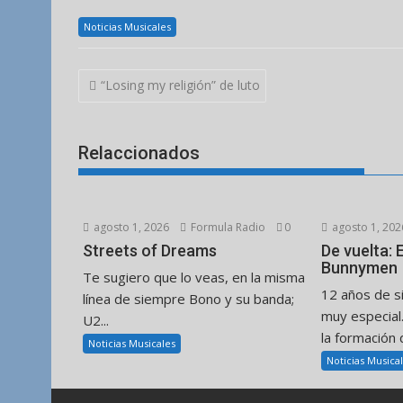
Noticias Musicales
Navegación
“Losing my religión” de luto
de
entradas
Relaccionados
agosto 1, 2026
Formula Radio
0
agosto 1, 202
Streets of Dreams
De vuelta:
Bunnymen
Te sugiero que lo veas, en la misma
12 años de s
línea de siempre Bono y su banda;
muy especial
U2...
la formación d
Noticias Musicales
Noticias Musica