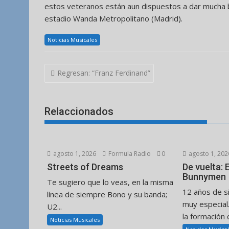
estos veteranos están aun dispuestos a dar mucha bat
estadio Wanda Metropolitano (Madrid).
Noticias Musicales
Navegación
Regresan: “Franz Ferdinand”
de
entradas
Relaccionados
agosto 1, 2026
Formula Radio
0
agosto 1, 202
Streets of Dreams
De vuelta:
Bunnymen
Te sugiero que lo veas, en la misma
12 años de s
línea de siempre Bono y su banda;
muy especial
U2...
la formación d
Noticias Musicales