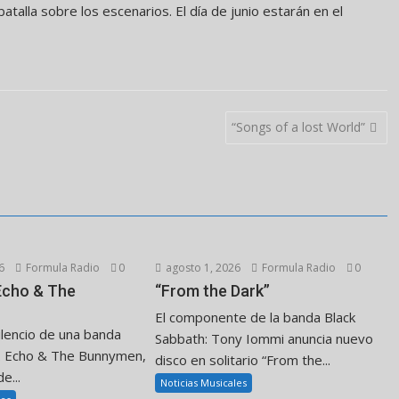
alla sobre los escenarios. El día de junio estarán en el
“Songs of a lost World”
6
Formula Radio
0
agosto 1, 2026
Formula Radio
0
 Echo & The
“From the Dark”
El componente de la banda Black
ilencio de una banda
Sabbath: Tony Iommi anuncia nuevo
. Echo & The Bunnymen,
disco en solitario “From the...
e...
Noticias Musicales