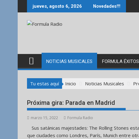
Saltar
jueves, agosto 6, 2026
Novedades!!!
al
contenido
NOTICIAS MUSICALES
FORMULA ÉXITOS
Tu estas aquí
Inicio
Noticias Musicales
Pr
Próxima gira: Parada en Madrid
marzo 15, 2022
Formula Radio
Sus satánicas majestades: The Rolling Stones esta
que ciudades como Londres, París, Munich entre otra