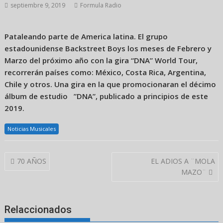
septiembre 9, 2019
Formula Radio
Pataleando parte de America latina. El grupo
estadounidense Backstreet Boys los meses de Febrero y
Marzo del próximo año con la gira “DNA” World Tour,
recorrerán países como: México, Costa Rica, Argentina,
Chile y otros. Una gira en la que promocionaran el décimo
álbum de estudio ”DNA”, publicado a principios de este
2019.
Noticias Musicales
Navegación
70 AÑOS
EL ADIOS A ¨MOLA
de
MAZO¨
entradas
Relaccionados