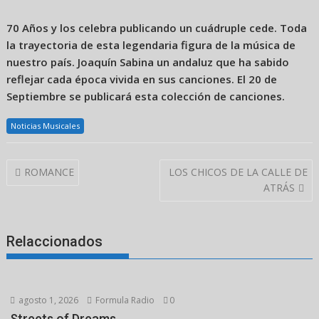
70 Años y los celebra publicando un cuádruple cede. Toda
la trayectoria de esta legendaria figura de la música de
nuestro país. Joaquín Sabina un andaluz que ha sabido
reflejar cada época vivida en sus canciones. El 20 de
Septiembre se publicará esta colección de canciones.
Noticias Musicales
Navegación
ROMANCE
LOS CHICOS DE LA CALLE DE
de
ATRÁS
entradas
Relaccionados
agosto 1, 2026
Formula Radio
0
Streets of Dreams