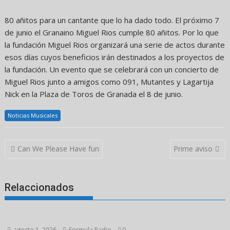
80 añitos para un cantante que lo ha dado todo. El próximo 7
de junio el Granaino Miguel Rios cumple 80 añitos. Por lo que
la fundación Miguel Rios organizará una serie de actos durante
esos días cuyos beneficios irán destinados a los proyectos de
la fundación. Un evento que se celebrará con un concierto de
Miguel Rios junto a amigos como 091, Mutantes y Lagartija
Nick en la Plaza de Toros de Granada el 8 de junio.
Noticias Musicales
Navegación
Can We Please Have fun
Prime aviso
de
entradas
Relaccionados
agosto 1, 2026
Formula Radio
0