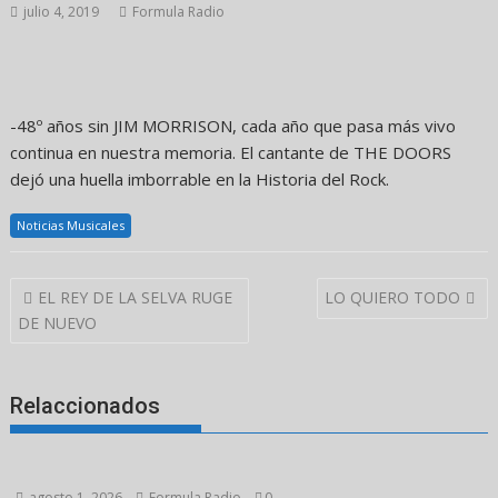
julio 4, 2019
Formula Radio
-48º años sin JIM MORRISON, cada año que pasa más vivo
continua en nuestra memoria. El cantante de THE DOORS
dejó una huella imborrable en la Historia del Rock.
Noticias Musicales
Navegación
EL REY DE LA SELVA RUGE
LO QUIERO TODO
de
DE NUEVO
entradas
Relaccionados
agosto 1, 2026
Formula Radio
0