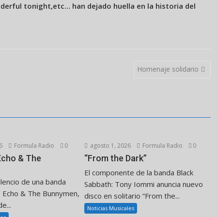
rful tonight,etc… han dejado huella en la historia del
Homenaje solidario
6
Formula Radio
0
agosto 1, 2026
Formula Radio
0
 Echo & The
“From the Dark”
El componente de la banda Black
ilencio de una banda
Sabbath: Tony Iommi anuncia nuevo
. Echo & The Bunnymen,
disco en solitario “From the...
e...
Noticias Musicales