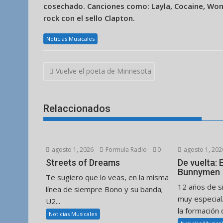
cosechado. Canciones como: Layla, Cocaine, Wonde
rock con el sello Clapton.
Noticias Musicales
Navegación
Vuelve el poeta de Minnesota
de
entradas
Relaccionados
agosto 1, 2026
Formula Radio
0
agosto 1, 202
Streets of Dreams
De vuelta:
Bunnymen
Te sugiero que lo veas, en la misma
12 años de s
línea de siempre Bono y su banda;
muy especial
U2...
la formación d
Noticias Musicales