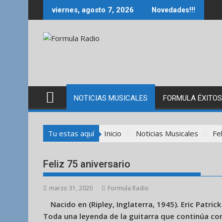
Saltar
viernes, agosto 7, 2026
Novedades!!!
al
contenido
NOTICIAS MUSICALES
FORMULA ÉXITOS
Tu estas aquí
Inicio
Noticias Musicales
Fe
Feliz 75 aniversario
marzo 31, 2020
Formula Radio
Nacido en (Ripley, Inglaterra, 1945). Eric Patr
Toda una leyenda de la guitarra que continúa co