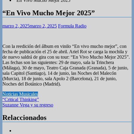
“En Vivo Mucho Mejor 2025”
“En Vivo Mucho Mejor 2025”
marzo 2, 2025
marzo 2, 2025
Formula Radio
Con la reedición del álbum en vinilo “En vivo mucho mejor”, con
fecha de publicación el 25 de abril. Ariel Rot se carga la mochila y
de nuevo saldrá de gira con su tour: “En Vivo Mucho Mejor 2025”.
Las fechas son las siguientes: 29 de mayo, sala la Trinchera
(Málaga), 30 de mayo, Teatro Caja Granada (Granada), 5 de junio,
sala Capitol (Santiago), 14 de junio, las Noches del Malecón
(Murcia), 18 de junio, sala Apolo 2 (Barcelona), 21 de junio,
Noches del Botánico (Madrid).
Noticias Musicales
Navegación
“Critical Thinking”
Suzanne Vega y su regreso
de
entradas
Relaccionados