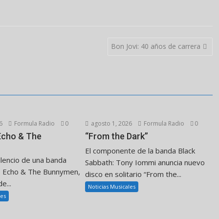
Bon Jovi: 40 años de carrera
6
Formula Radio
0
agosto 1, 2026
Formula Radio
0
 Echo & The
“From the Dark”
El componente de la banda Black
ilencio de una banda
Sabbath: Tony Iommi anuncia nuevo
. Echo & The Bunnymen,
disco en solitario “From the...
e...
Noticias Musicales
les