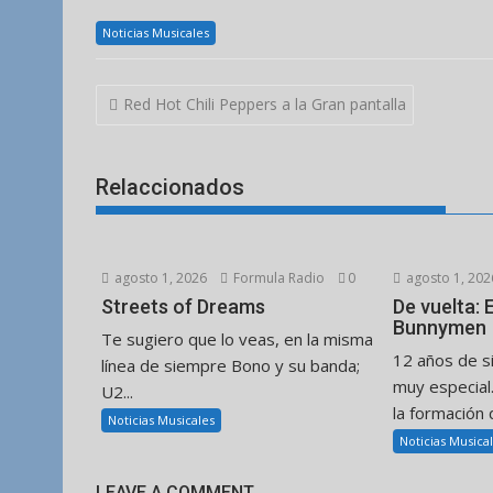
Noticias Musicales
Navegación
Red Hot Chili Peppers a la Gran pantalla
de
entradas
Relaccionados
agosto 1, 2026
Formula Radio
0
agosto 1, 202
Streets of Dreams
De vuelta:
Bunnymen
Te sugiero que lo veas, en la misma
12 años de s
línea de siempre Bono y su banda;
muy especial
U2...
la formación d
Noticias Musicales
Noticias Musica
LEAVE A COMMENT