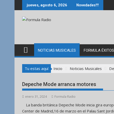
Saltar
jueves, agosto 6, 2026
Novedades!!!
al
contenido
NOTICIAS MUSICALES
FORMULA ÉXITOS
Tu estas aquí
Inicio
Noticias Musicales
De
Depeche Mode arranca motores
enero 31, 2024
Formula Radio
La banda británica Depeche Mode inicia gira euro
Center de Madrid,16 de marzo en el Palau Sant Jordi