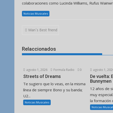
colaboraciones como Lucinda Williams, Rufus Wainwr
Noticias Musicales
Navegación
Man´s Best friend
de
entradas
Relaccionados
agosto 1, 2026
Formula Radio
0
agosto 1, 202
Streets of Dreams
De vuelta:
Bunnymen
Te sugiero que lo veas, en la misma
12 años de s
línea de siempre Bono y su banda;
muy especial
U2...
la formación d
Noticias Musicales
Noticias Musica