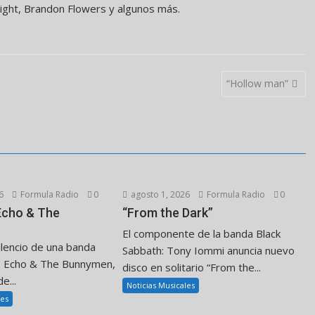
ight, Brandon Flowers y algunos más.
“Hollow man”
6
Formula Radio
0
agosto 1, 2026
Formula Radio
0
 Echo & The
“From the Dark”
El componente de la banda Black
ilencio de una banda
Sabbath: Tony Iommi anuncia nuevo
. Echo & The Bunnymen,
disco en solitario “From the...
e...
Noticias Musicales
les