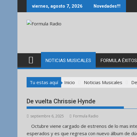
Saltar
viernes, agosto 7, 2026
Novedades!!!
al
contenido
NOTICIAS MUSICALES
FORMULA ÉXITOS
Tu estas aquí
Inicio
Noticias Musicales
De
De vuelta Chrissie Hynde
septiembre 6, 2025
Formula Radio
Octubre viene cargado de estrenos de lo mas inte
esperados y es que regresa con nuevo álbum de dúos