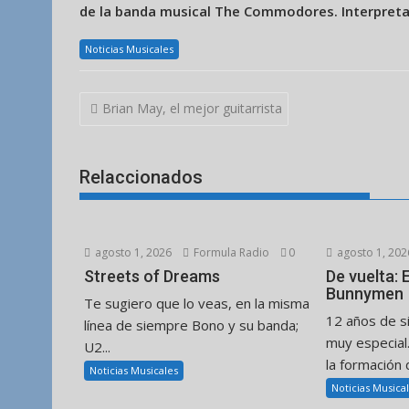
de la banda musical The Commodores. Interpreta
Noticias Musicales
Navegación
Brian May, el mejor guitarrista
de
entradas
Relaccionados
agosto 1, 2026
Formula Radio
0
agosto 1, 202
Streets of Dreams
De vuelta:
Bunnymen
Te sugiero que lo veas, en la misma
12 años de s
línea de siempre Bono y su banda;
muy especial
U2...
la formación d
Noticias Musicales
Noticias Musica