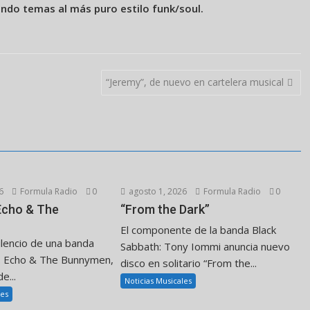
ndo temas al más puro estilo funk/soul.
“Jeremy”, de nuevo en cartelera musical
6
Formula Radio
0
agosto 1, 2026
Formula Radio
0
 Echo & The
“From the Dark”
El componente de la banda Black
ilencio de una banda
Sabbath: Tony Iommi anuncia nuevo
. Echo & The Bunnymen,
disco en solitario “From the...
e...
Noticias Musicales
les