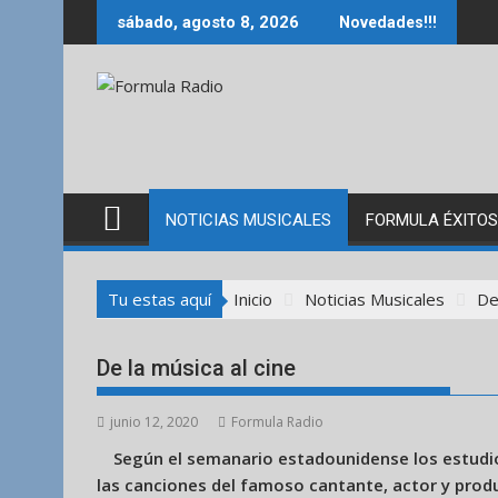
Saltar
sábado, agosto 8, 2026
Novedades!!!
al
contenido
NOTICIAS MUSICALES
FORMULA ÉXITOS
Tu estas aquí
Inicio
Noticias Musicales
De
De la música al cine
junio 12, 2020
Formula Radio
Según el semanario estadounidense los estudio
las canciones del famoso cantante, actor y produ