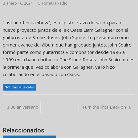
enero 16, 2024
Formula Radio
“Just another rainbow”, es el pistoletazo de salida para el
nuevo proyecto juntos de el ex Oasis Liam Gallagher con el
guitarrista de Stone Roses; John Squire. Lo presentan como
primer avance del álbum que han grabado juntos. John Squire
formó parte como guitarrista y compositor desde 1996 a
1999 en la banda británica The Stone Roses. John Squire no es
la primera que vez colabora con Gallagher, ya lo hizo
colaborando en el pasado con Oasis.
Noticias Musicales
Navegación
30 aniversario
“Turn the lihts Back on”
de
entradas
Relaccionados