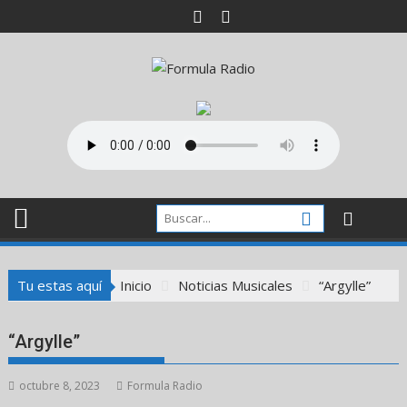
Saltar
al
contenido
Tu estas aquí
Inicio
Noticias Musicales
“Argylle”
“Argylle”
octubre 8, 2023
Formula Radio