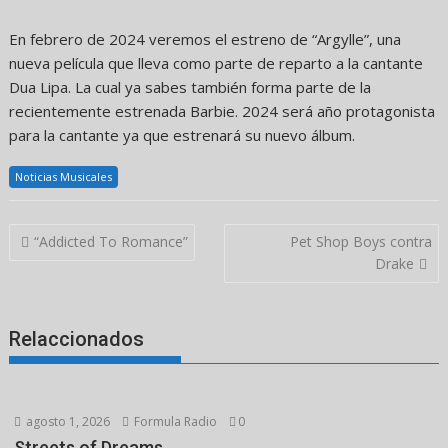
En febrero de 2024 veremos el estreno de “Argylle”, una
nueva película que lleva como parte de reparto a la cantante
Dua Lipa. La cual ya sabes también forma parte de la
recientemente estrenada Barbie. 2024 será año protagonista
para la cantante ya que estrenará su nuevo álbum.
Noticias Musicales
Navegación
“Addicted To Romance”
Pet Shop Boys contra
de
Drake
entradas
Relaccionados
agosto 1, 2026
Formula Radio
0
Streets of Dreams