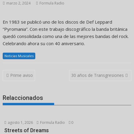
marzo 2, 2024
Formula Radio
En 1983 se publicó uno de los discos de Def Leppard
“Pyromania”. Con este trabajo discográfico la banda británica
quedó consolidada como una de las mejores bandas del rock.
Celebrando ahora su con 40 aniversario.
Noticias Musicales
Navegación
Prime aviso
30 años de Transgresiones
de
entradas
Relaccionados
agosto 1, 2026
Formula Radio
0
Streets of Dreams