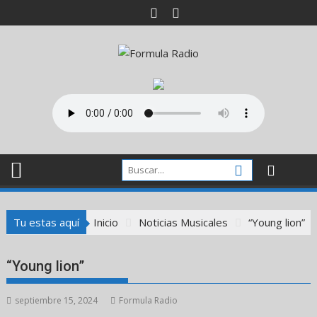
Saltar
al
contenido
Tu estas aquí
Inicio
Noticias Musicales
“Young lion”
“Young lion”
septiembre 15, 2024
Formula Radio