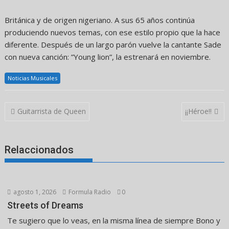
Británica y de origen nigeriano. A sus 65 años continúa
produciendo nuevos temas, con ese estilo propio que la hace
diferente. Después de un largo parón vuelve la cantante Sade
con nueva canción: ”Young lion”, la estrenará en noviembre.
Noticias Musicales
Navegación
Guitarrista de Queen
¡¡Héroe!!
de
entradas
Relaccionados
agosto 1, 2026
Formula Radio
0
Streets of Dreams
Te sugiero que lo veas, en la misma línea de siempre Bono y