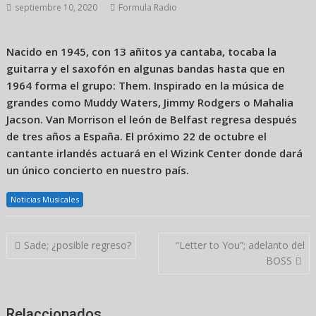
septiembre 10, 2020
Formula Radio
Nacido en 1945, con 13 añitos ya cantaba, tocaba la
guitarra y el saxofón en algunas bandas hasta que en
1964 forma el grupo: Them. Inspirado en la música de
grandes como Muddy Waters, Jimmy Rodgers o Mahalia
Jacson. Van Morrison el león de Belfast regresa después
de tres años a España. El próximo 22 de octubre el
cantante irlandés actuará en el Wizink Center donde dará
un único concierto en nuestro país.
Noticias Musicales
Navegación
Sade; ¿posible regreso?
“Letter to You”; adelanto del
de
BOSS
entradas
Relaccionados