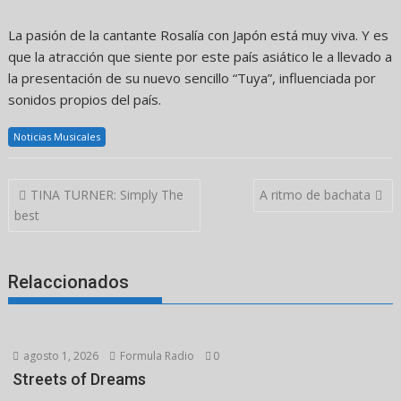
La pasión de la cantante Rosalía con Japón está muy viva. Y es
que la atracción que siente por este país asiático le a llevado a
la presentación de su nuevo sencillo “Tuya”, influenciada por
sonidos propios del país.
Noticias Musicales
Navegación
TINA TURNER: Simply The
A ritmo de bachata
de
best
entradas
Relaccionados
agosto 1, 2026
Formula Radio
0
Streets of Dreams