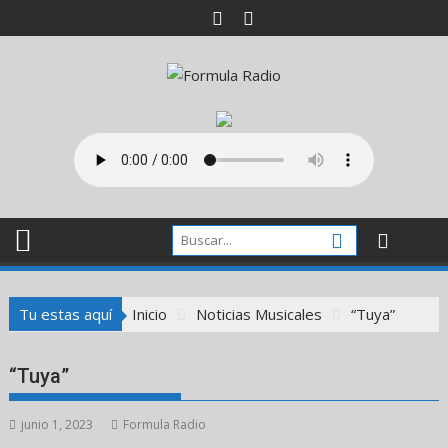
Saltar
al
contenido
Tu estas aquí
Inicio
Noticias Musicales
“Tuya”
“Tuya”
junio 1, 2023
Formula Radio