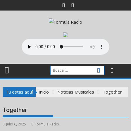
Saltar
al
contenido
Tu estas aquí
Inicio
Noticias Musicales
Together
Together
julio 6, 2025
Formula Radio