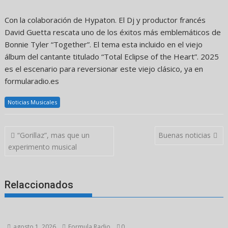
Con la colaboración de Hypaton. El Dj y productor francés
David Guetta rescata uno de los éxitos más emblemáticos de
Bonnie Tyler “Together”. El tema esta incluido en el viejo
álbum del cantante titulado “Total Eclipse of the Heart”. 2025
es el escenario para reversionar este viejo clásico, ya en
formularadio.es
Noticias Musicales
Navegación
“Gorillaz”, mas que un
Buenas noticias
de
experimento musical
entradas
Relaccionados
agosto 1, 2026
Formula Radio
0