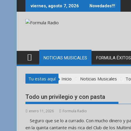
Saltar
viernes, agosto 7, 2026
Novedades!!!
al
contenido
NOTICIAS MUSICALES
FORMULA ÉXITOS
Tu estas aquí
Inicio
Noticias Musicales
To
Todo un privilegio y con pasta
enero 11, 2026
Formula Radio
Seguro que se lo a currado. Con mucho dinero y p
en la quinta cantante más rica del Club de los Multimi