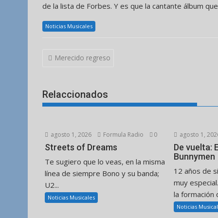
de la lista de Forbes. Y es que la cantante álbum que
Noticias Musicales
Navegación
Merecido regreso
de
entradas
Relaccionados
agosto 1, 2026
Formula Radio
0
agosto 1, 202
Streets of Dreams
De vuelta:
Bunnymen
Te sugiero que lo veas, en la misma
12 años de s
línea de siempre Bono y su banda;
muy especial
U2...
la formación d
Noticias Musicales
Noticias Musica