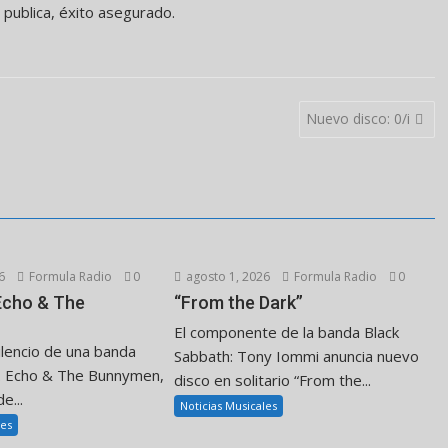
 publica, éxito asegurado.
Nuevo disco: 0/i
6
Formula Radio
0
agosto 1, 2026
Formula Radio
0
 Echo & The
“From the Dark”
El componente de la banda Black
ilencio de una banda
Sabbath: Tony Iommi anuncia nuevo
. Echo & The Bunnymen,
disco en solitario “From the...
e...
Noticias Musicales
les