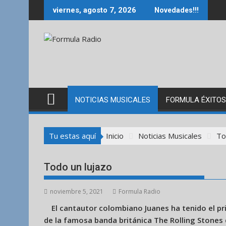
Saltar
viernes, agosto 7, 2026
Novedades!!!
al
contenido
NOTICIAS MUSICALES
FORMULA ÉXITOS
Tu estas aquí
Inicio
Noticias Musicales
To
Todo un lujazo
noviembre 5, 2021
Formula Radio
El cantautor colombiano Juanes ha tenido el pri
de la famosa banda británica The Rolling Stones