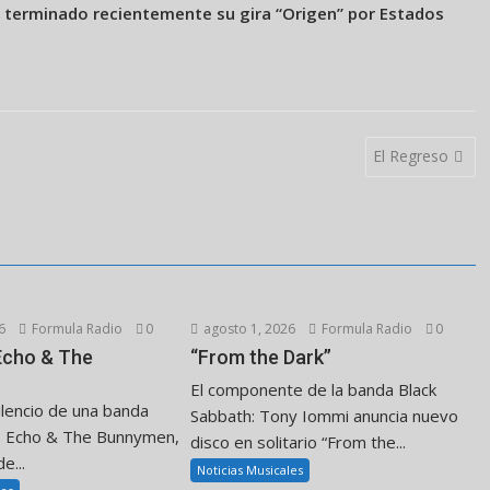
a terminado recientemente su gira “Origen” por Estados
El Regreso
6
Formula Radio
0
agosto 1, 2026
Formula Radio
0
 Echo & The
“From the Dark”
El componente de la banda Black
ilencio de una banda
Sabbath: Tony Iommi anuncia nuevo
. Echo & The Bunnymen,
disco en solitario “From the...
e...
Noticias Musicales