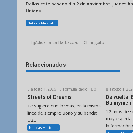
Dallas este pasado día 2 de noviembre. Juanes h
Unidos.
Noticias Musicales
Navegación
¡¡Adiós!! a La Barbacoa, El Chiringuito
de
entradas
Relaccionados
agosto 1, 2026
Formula Radio
0
agosto 1, 202
Streets of Dreams
De vuelta:
Bunnymen
Te sugiero que lo veas, en la misma
12 años de s
línea de siempre Bono y su banda;
muy especial
U2...
la formación d
Noticias Musicales