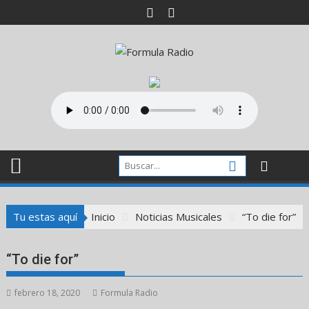
Saltar
al
contenido
Tu estas aquí
Inicio
Noticias Musicales
“To die for”
“To die for”
febrero 18, 2020
Formula Radio