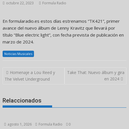
octubre 22, 2023
Formula Radio
En formularadio.es estos días estrenamos “TK421”, primer
avance del nuevo álbum de Lenny Kravitz que llevará por
título “Blue electric light”, con fecha prevista de publicación en
marzo de 2024.
Noticias Musicales
Navegación
Homenaje a Lou Reed y
Take That: Nuevo álbum y gira
de
en 2024
The Velvet Underground
entradas
Relaccionados
agosto 1, 2026
Formula Radio
0