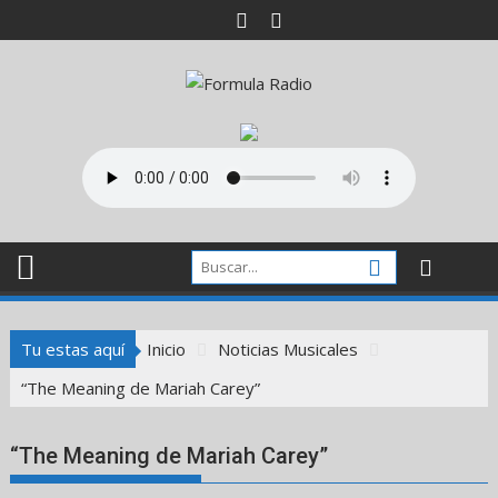
Saltar
al
contenido
Tu estas aquí
Inicio
Noticias Musicales
“The Meaning de Mariah Carey”
“The Meaning de Mariah Carey”