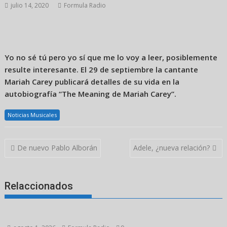
julio 14, 2020
Formula Radio
Yo no sé tú pero yo sí que me lo voy a leer, posiblemente
resulte interesante. El 29 de septiembre la cantante
Mariah Carey publicará detalles de su vida en la
autobiografía “The Meaning de Mariah Carey”.
Noticias Musicales
Navegación
De nuevo Pablo Alborán
Adele, ¿nueva relación?
de
entradas
Relaccionados