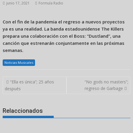
junio 17, 2021
Formula Radio
Con el fin de la pandemia el regreso a nuevos proyectos
ya es una realidad. La banda estadounidense The Killers
prepara una colaboración con el Boss: “Dustland”, una
canción que estrenarán conjuntamente en las próximas
semanas.
Noticias Musicales
Navegación
“Ella es única”; 25 años
“No gods no masters”;
de
regreso de Garbage
después
entradas
Relaccionados