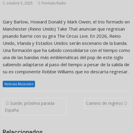
octubre 5, 2025
Formula Radio
Gary Barlow, Howard Donald y Mark Owen, el trio formado en
Manchester (Reino Unido) Take That anuncian que regresan
pisando fuerte con su gira The Circus Live. En 2026, Reino
Unido, Irlanda y Estados Unidos serán escenario de la banda.
Una formación que ha sabido consolidarse con el tiempo como
una de las bandas más emblemáticas del pop de este siglo
sabiendo adaptarse al paso del tiempo a pesar de la salida de
su ex componente Robbie Williams que no descarta regresar.
Noticias Musicales
Navegación
Suede; próxima parada
Camino de regreso
de
España
entradas
Relaccionados